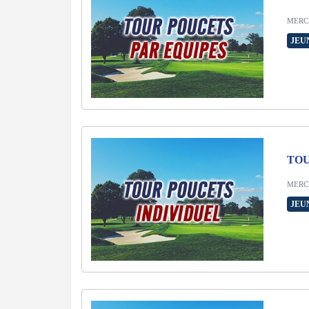
MERCR
JEU
TOU
MERCR
JEU