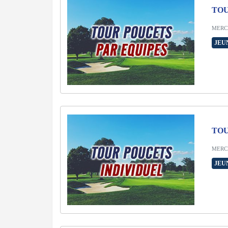
TOU
MERCR
JEU
TOU
MERCR
JEU